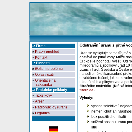
Odstranění uranu z pitné vo
..: Firma
»
Krátký pøehled
Uran se vyskytuje samozřejmě v 
dostává do pitné vody. Může dos
»
Kontakt
ČR kde je hodnota i vyšší). Od
..: Èinnosti
mikrogramů a spolkový úřad 10 m
»
Øešení problémù
Jižních Tyrol, Śvédska a České r
nahodile několikanásobně překra
»
Oblasti užití
osvědčené řešení, jak tento velmi
»
Orientace na
minerálních a pitných vod a posk
zákazníka
filtračního materiálu. (Krátká in
..: Praktické pøíklady
filtern.de
)
»
Tìžké kovy
Výhody:
»
Arzén
vysoce selektivní, nejed
»
Radionuklidy (uran)
nemění chuť ani vlastnost
»
Organika
bez použití chemikálií
snížení obsahu uranu po
litru