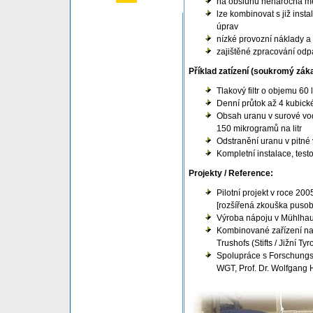
na obsluhu nenáročná m
lze kombinovat s již inst
úprav
nízké provozní náklady a
zajištěné zpracování od
Příklad zatízení (soukromý záka
Tlakový filtr o objemu 60 l
Denní průtok až 4 kubické
Obsah uranu v surové vo
150 mikrogramů na litr
Odstranění uranu v pitné 
Kompletní instalace, test
Projekty / Reference:
Pilotní projekt v roce 2
[rozšířená zkouška puso
Výroba nápoju v Mühlhau
Kombinované zařízení na
Trushofs (Stifts / Jižní Tyr
Spolupráce s Forschungsz
WGT, Prof. Dr. Wolfgang 