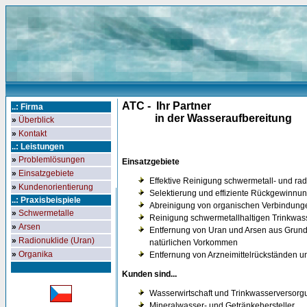
ATC - Ihr Partner
..: Firma
in der Wasseraufbereitung
»
Überblick
»
Kontakt
..: Leistungen
»
Problemlösungen
Einsatzgebiete
»
Einsatzgebiete
Effektive Reinigung schwermetall- und ra
»
Kundenorientierung
Selektierung und effiziente Rückgewinnun
..: Praxisbeispiele
Abreinigung von organischen Verbindung
»
Schwermetalle
Reinigung schwermetallhaltigen Trinkwas
»
Arsen
Entfernung von Uran und Arsen aus Grund
»
Radionuklide (Uran)
natürlichen Vorkommen
»
Organika
Entfernung von Arzneimittelrückständen 
Kunden sind...
Wasserwirtschaft und Trinkwasserversorg
Mineralwasser- und Getränkehersteller